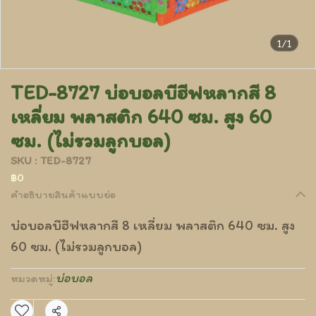
1/1
TED-8727 บ่อบอลบีฮีฟหลากสี 8
เหลี่ยม พลาสติก 640 ซม. สูง 60
ซม. (ไม่รวมลูกบอล)
SKU : TED-8727
฿0
คำอธิบายสินค้าแบบย่อ
บ่อบอลบีฮีฟหลากสี 8 เหลี่ยม พลาสติก 640 ซม. สูง
60 ซม. (ไม่รวมลูกบอล)
บ่อบอล
หมวดหมู่: