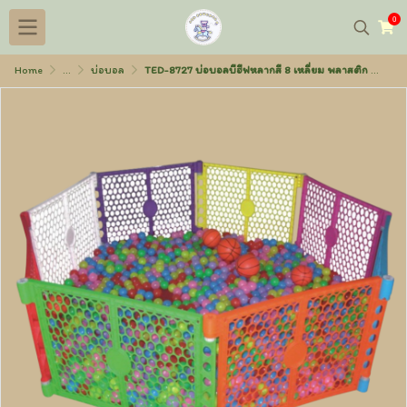
0
Home
...
บ่อบอล
TED-8727 บ่อบอลบีฮีฟหลากสี 8 เหลี่ยม พลาสติก 640 ซม. สูง 60 ซม. (ไม่รวมลูกบอล)