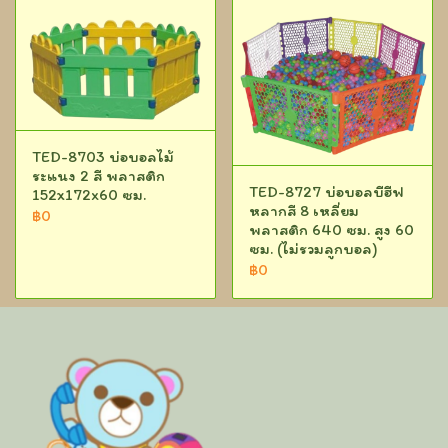
TED-8703 บ่อบอลไม้
ระแนง 2 สี พลาสติก
TED-8727 บ่อบอลบีฮีฟ
152x172x60 ซม.
หลากสี 8 เหลี่ยม
฿0
พลาสติก 640 ซม. สูง 60
ซม. (ไม่รวมลูกบอล)
฿0