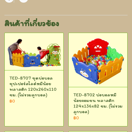
แชร์
สินค้าที่เกี่ยวข้อง
TED-8707 ชุดบ่อบอล
ซุปเปอร์สไลด์หมีน้อย
พลาสติก 120x260x110
TED-8702 บ่อบอลหมี
ซม. (ไม่รวมลูกบอล)
น้อยจอมซน พลาสติก
฿0
124x136x82 ซม. (ไม่รวม
ลูกบอล)
฿0