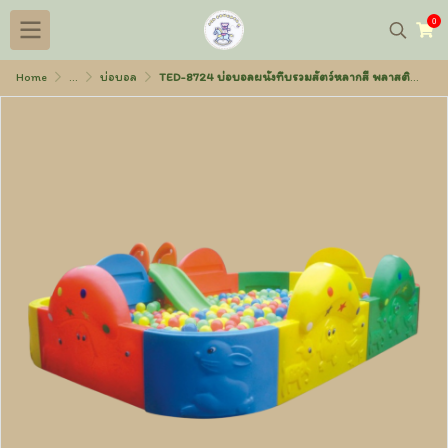
0
Home
...
บ่อบอล
TED-8724 บ่อบอลผนังทึบรวมสัตว์หลากสี พลาสติก 190x190x66 ซม. (ไม่รวมลูกบอลและกระดานลื่น)