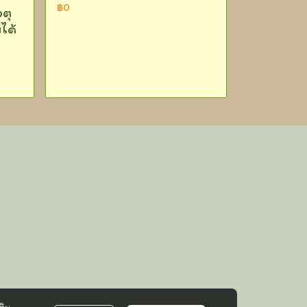
฿0
จตุ
ได้