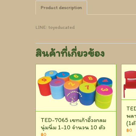
Product description
LINE: toyeducated
สินค้าที่เกี่ยวข้อง
TED
พลา
TED-7065 เซทเก้าอี้วงกลม
(1ต
นุ่มนิ่ม 1-10 จำนวน 10 ตัว
฿0
฿0