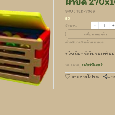
ฝาปิด 270x1
SKU : TED-7068
฿0
จำนวน
เพิ่มลงตะกร้า
คำอธิบายสินค้าแบบย่อ
ทวินบ็อกซ์เก็บของพร้
เฟอร์นิเจอร์
หมวดหมู่:
รายการโปรด
แชร