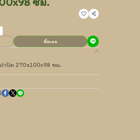
00x98 ซม.
แชร์
ซื้อเลย
อมฝาปิด 270x100x98 ซม.
์