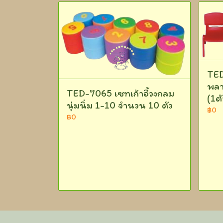
TED
พลา
TED-7065 เซทเก้าอี้วงกลม
(1ต
นุ่มนิ่ม 1-10 จำนวน 10 ตัว
฿0
฿0