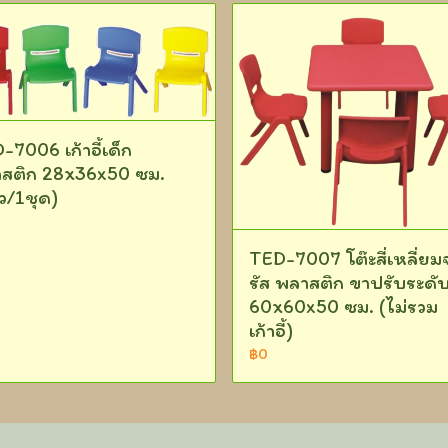
-7006 เก้าอี้เด็ก
สติก 28x36x50 ซม.
ัว/1ชุด)
TED-7007 โต๊ะสี่เหลี่ยม
รัส พลาสติก ขาปรับระดับ
60x60x50 ซม. (ไม่รวม
เก้าอี้)
฿0