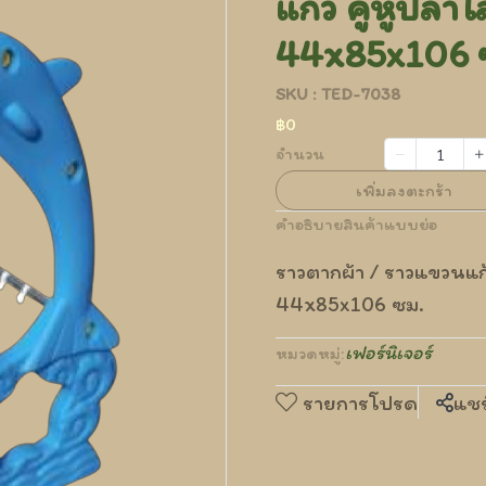
แก้ว คู่หูปล
44x85x106 
SKU : TED-7038
฿0
จำนวน
เพิ่มลงตะกร้า
คำอธิบายสินค้าแบบย่อ
ราวตากผ้า / ราวแขวนแก้
44x85x106 ซม.
เฟอร์นิเจอร์
หมวดหมู่:
รายการโปรด
แชร