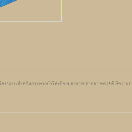
นสดใส เหมาะสำหรับการตากผ้าให้เด็ก ๆ สามารถถ้ากลางแจ้งได้ มีควา