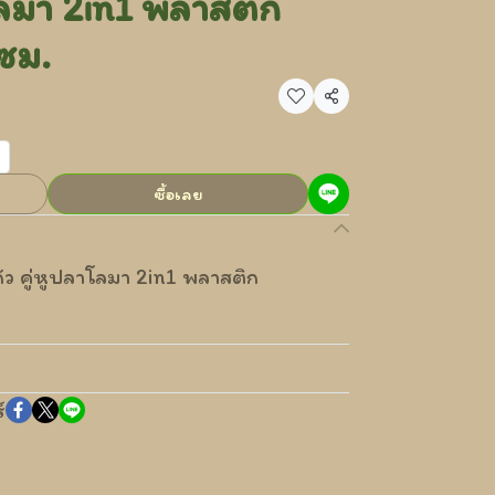
าโลมา 2in1 พลาสติก
ซม.
แชร์
ซื้อเลย
ว คู่หูปลาโลมา 2in1 พลาสติก
์