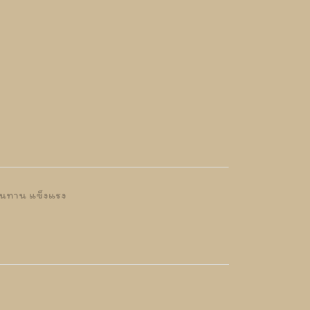
มทนทาน แข็งแรง